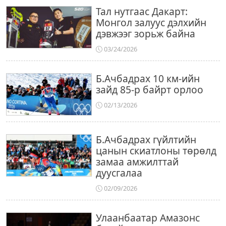
Тал нутгаас Дакарт:
Монгол залуус дэлхийн
дэвжээг зорьж байна
03/24/2026
Б.Ачбадрах 10 км-ийн
зайд 85-р байрт орлоо
02/13/2026
Б.Ачбадрах гүйлтийн
цанын скиатлоны төрөлд
замаа амжилттай
дуусгалаа
02/09/2026
Улаанбаатар Амазонс