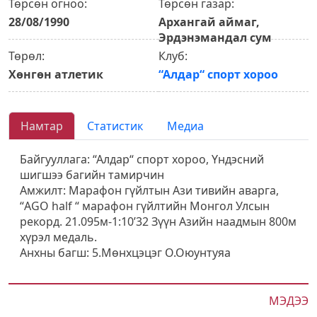
Төрсөн огноо:
Төрсөн газар:
28/08/1990
Архангай аймаг,
Эрдэнэмандал сум
Төрөл:
Клуб:
Хөнгөн атлетик
“Алдар“ спорт хороо
Намтар
Статистик
Медиа
Байгууллага: “Алдар“ спорт хороо, Үндэсний
шигшээ багийн тамирчин
Амжилт: Марафон гүйлтын Ази тивийн аварга,
“AGO half “ марафон гүйлтийн Монгол Улсын
рекорд. 21.095м-1:10’32 Зүүн Азийн наадмын 800м
хүрэл медаль.
Анхны багш: 5.Мөнхцэцэг О.Оюунтуяа
МЭДЭЭ