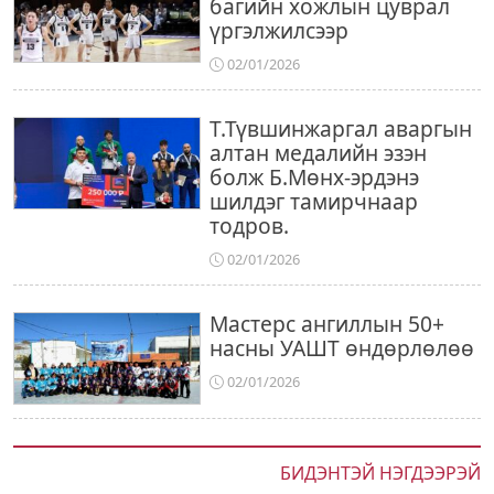
багийн хожлын цуврал
үргэлжилсээр
02/01/2026
Т.Түвшинжаргал аваргын
алтан медалийн эзэн
болж Б.Мөнх-эрдэнэ
шилдэг тамирчнаар
тодров.
02/01/2026
Мастерс ангиллын 50+
насны УАШТ өндөрлөлөө
02/01/2026
БИДЭНТЭЙ НЭГДЭЭРЭЙ