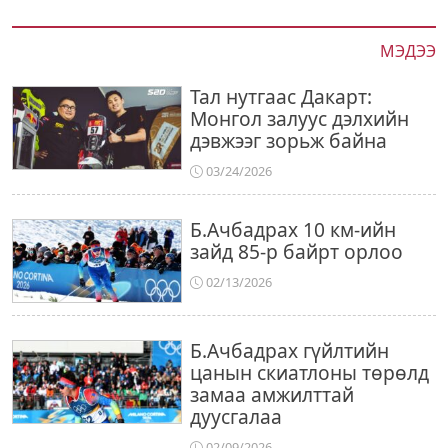
МЭДЭЭ
Тал нутгаас Дакарт:
Монгол залуус дэлхийн
дэвжээг зорьж байна
03/24/2026
Б.Ачбадрах 10 км-ийн
зайд 85-р байрт орлоо
02/13/2026
Б.Ачбадрах гүйлтийн
цанын скиатлоны төрөлд
замаа амжилттай
дуусгалаа
02/09/2026