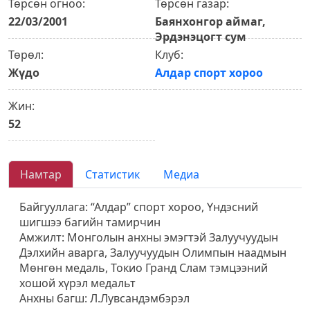
Төрсөн огноо:
Төрсөн газар:
22/03/2001
Баянхонгор аймаг,
Эрдэнэцогт сум
Төрөл:
Клуб:
Жүдо
Алдар спорт хороо
Жин:
52
Намтар
Статистик
Медиа
Байгууллага: “Алдар” спорт хороо, Үндэсний
шигшээ багийн тамирчин
Амжилт: Монголын анхны эмэгтэй Залуучуудын
Дэлхийн аварга, Залуучуудын Олимпын наадмын
Мөнгөн медаль, Токио Гранд Слам тэмцээний
хошой хүрэл медальт
Анхны багш: Л.Лувсандэмбэрэл