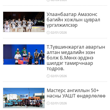
Улаанбаатар Амазонс
багийн хожлын цуврал
үргэлжилсээр
02/01/2026
Т.Түвшинжаргал аваргын
алтан медалийн эзэн
болж Б.Мөнх-эрдэнэ
шилдэг тамирчнаар
тодров.
02/01/2026
Мастерс ангиллын 50+
насны УАШТ өндөрлөлөө
02/01/2026