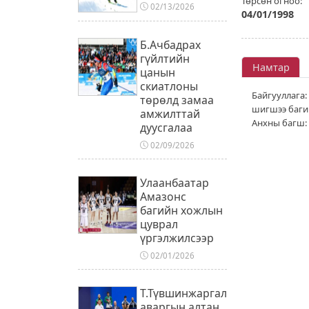
Төрсөн огноо:
02/13/2026
04/01/1998
Б.Ачбадрах
гүйлтийн
Намтар
цанын
скиатлоны
Байгууллага:
төрөлд замаа
шигшээ баги
амжилттай
Анхны багш: Б
дуусгалаа
02/09/2026
Улаанбаатар
Амазонс
багийн хожлын
цуврал
үргэлжилсээр
02/01/2026
Т.Түвшинжаргал
аваргын алтан