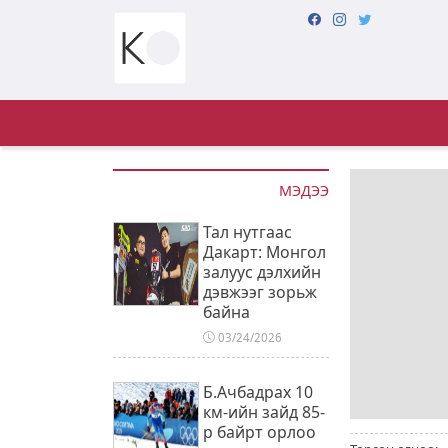
МЭДЭЭ
Тал нутгаас
Дакарт: Монгол
залуус дэлхийн
дэвжээг зорьж
байна
03/24/2026
Б.Ачбадрах 10
км-ийн зайд 85-
р байрт орлоо