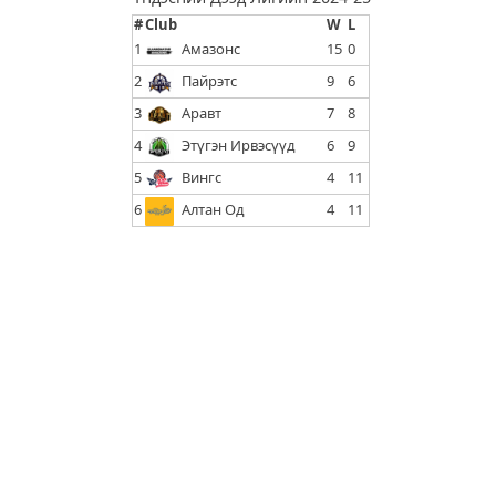
#
Club
W
L
1
Амазонс
15
0
2
Пайрэтс
9
6
3
Аравт
7
8
4
Этүгэн Ирвэсүүд
6
9
5
Вингс
4
11
6
Алтан Од
4
11