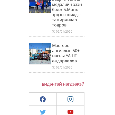
медалийн эзэн
болж Б.Мөнх-
эрдэнэ шилдэг
тамирчнаар
тодров.
02/01/2026
Мастерс
ангиллын 50+
насны УАШТ
өндөрлөлөө
02/01/2026
БИДЭНТЭЙ НЭГДЭЭРЭЙ