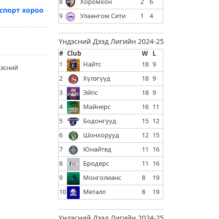
8
Хоромхон
2
6
спорт хороо
9
Улаангом Сити
1
4
Үндэсний Дээд Лигийн 2024-25
#
Club
W
L
1
Найтс
18
9
дэсний
2
Хүлэгүүд
18
9
3
Эйпс
18
9
4
Майнерс
16
11
5
Бодонгууд
15
12
6
Шонхорууд
12
15
7
Юнайтед
11
16
8
Бродерс
11
16
9
Монголианс
8
19
10
Металл
8
19
Үндэсний Дээд Лигийн 2024-25