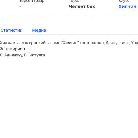
Төрсөн газар:
Төрөл:
Клуб:
-
Чөлөөт бөх
Хилчин 
Статистик
Медиа
 Хил хамгаалах ерөнхий газрын “Хилчин” спорт хороо, Даян дэвжээ, Үн
йн тамирчин
. Адьяахүү, Б. Баттулга