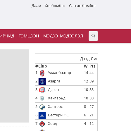
Даам
Хөлбөмбөг
Сагсан бөмбөг
ИРЧИД
ТЭМЦЭЭН
МЭДЭЭ, МЭДЭЭЛЭЛ
Дээд Лиг
#
Club
W
Pts
1
Улаанбаатар
14
44
2
Азарга
12
39
3
Дэрэн
10
33
4
Хангарьд
10
33
5
Хантерс
8
27
6
Вестерн ФС
6
21
7
Ховд
4
12