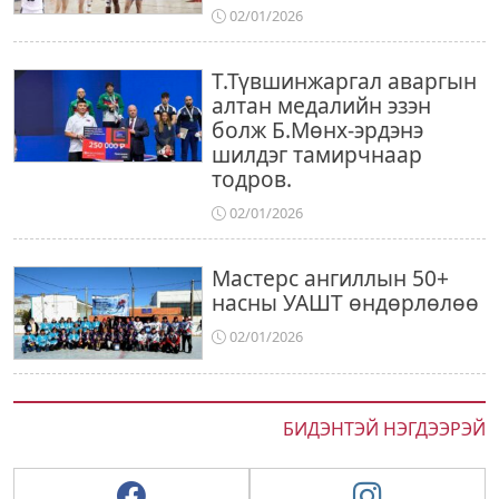
02/01/2026
Т.Түвшинжаргал аваргын
алтан медалийн эзэн
болж Б.Мөнх-эрдэнэ
шилдэг тамирчнаар
тодров.
02/01/2026
Мастерс ангиллын 50+
насны УАШТ өндөрлөлөө
02/01/2026
БИДЭНТЭЙ НЭГДЭЭРЭЙ