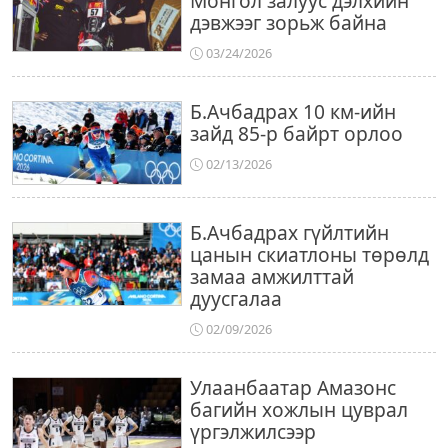
Монгол залуус дэлхийн
дэвжээг зорьж байна
03/24/2026
Б.Ачбадрах 10 км-ийн
зайд 85-р байрт орлоо
02/13/2026
Б.Ачбадрах гүйлтийн
цанын скиатлоны төрөлд
замаа амжилттай
дуусгалаа
02/09/2026
Улаанбаатар Амазонс
багийн хожлын цуврал
үргэлжилсээр