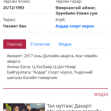
Төрсөн огноо:
Төрсөн газар:
25/12/1993
Өвөрхангай аймаг,
Зүүнбаян-Улаан сум
Төрөл:
Клуб:
Чөлөөт бөх
Алдар спорт хороо
Намтар
Статистик
Медиа
Амжилт: 2017 оны Дэлхийн аварга, Ази тивийн
аварга
Анхны багш: Ц.Хосбаяр Ц.Цогтбаяр
Байгууллага: “Алдар” спорт хороо, Үндэсний
шигшээ багийн тамирчин
МЭДЭЭ
Тал нутгаас Дакарт: