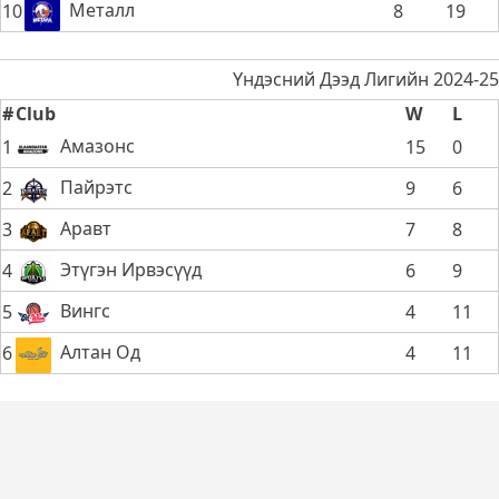
Металл
10
8
19
Үндэсний Дээд Лигийн 2024-25
#
Club
W
L
Амазонс
1
15
0
Пайрэтс
2
9
6
Аравт
3
7
8
Этүгэн Ирвэсүүд
4
6
9
Вингс
5
4
11
Алтан Од
6
4
11