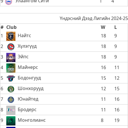
Улаангом Сити
9
1
4
Үндэсний Дээд Лигийн 2024-25
#
Club
W
L
Найтс
1
18
9
Хүлэгүүд
2
18
9
Эйпс
3
18
9
Майнерс
4
16
11
Бодонгууд
5
15
12
Шонхорууд
6
12
15
Юнайтед
7
11
16
Бродерс
8
11
16
Монголианс
9
8
19