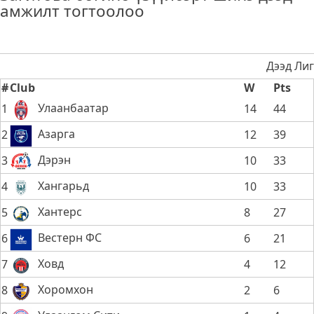
амжилт тогтоолоо
Дээд Лиг
#
Club
W
Pts
Улаанбаатар
1
14
44
Азарга
2
12
39
Дэрэн
3
10
33
Хангарьд
4
10
33
Хантерс
5
8
27
Вестерн ФС
6
6
21
Ховд
7
4
12
Хоромхон
8
2
6