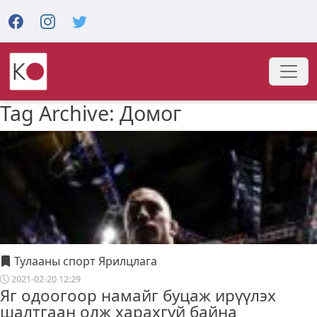
Tag Archive: Домог
Тулааны спорт Ярилцлага
2021-02-20 12:29
Яг одоогоор намайг буцаж ирүүлэх
шалтгаан олж харахгүй байна