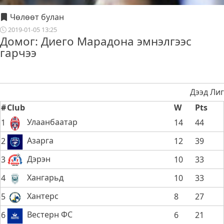
Чөлөөт булан
2019-01-05 13:25
Домог: Диего Марадона эмнэлгээс
гарчээ
Дээд Лиг
#
Club
W
Pts
Улаанбаатар
1
14
44
Азарга
2
12
39
Дэрэн
3
10
33
Хангарьд
4
10
33
Хантерс
5
8
27
Вестерн ФС
6
6
21