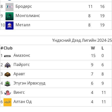
Бродерс
8
11
16
Монголианс
9
8
19
Металл
10
8
19
Үндэсний Дээд Лигийн 2024-25
#
Club
W
L
Амазонс
1
15
0
Пайрэтс
2
9
6
Аравт
3
7
8
Этүгэн Ирвэсүүд
4
6
9
Вингс
5
4
11
Алтан Од
6
4
11