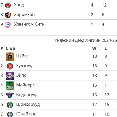
Ховд
7
4
12
Хоромхон
8
2
6
Улаангом Сити
9
1
4
Үндэсний Дээд Лигийн 2024-25
#
Club
W
L
Найтс
1
18
9
Хүлэгүүд
2
18
9
Эйпс
3
18
9
Майнерс
4
16
11
Бодонгууд
5
15
12
Шонхорууд
6
12
15
Юнайтед
7
11
16