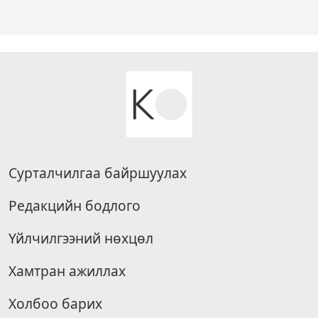
Сурталчилгаа байршуулах
Редакцийн бодлого
Үйлчилгээний нөхцөл
Хамтран ажиллах
Холбоо барих