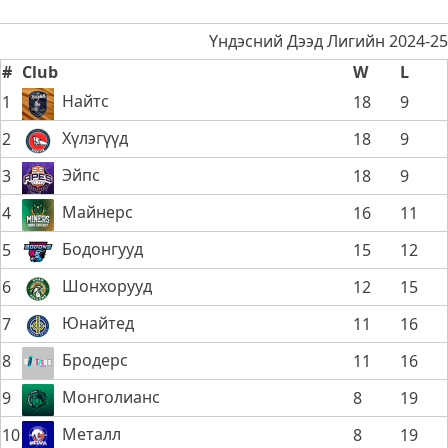
Үндэсний Дээд Лигийн 2024-25
#
Club
W
L
Найтс
1
18
9
Хүлэгүүд
2
18
9
Эйпс
3
18
9
Майнерс
4
16
11
Бодонгууд
5
15
12
Шонхорууд
6
12
15
Юнайтед
7
11
16
Бродерс
8
11
16
Монголианс
9
8
19
Металл
10
8
19