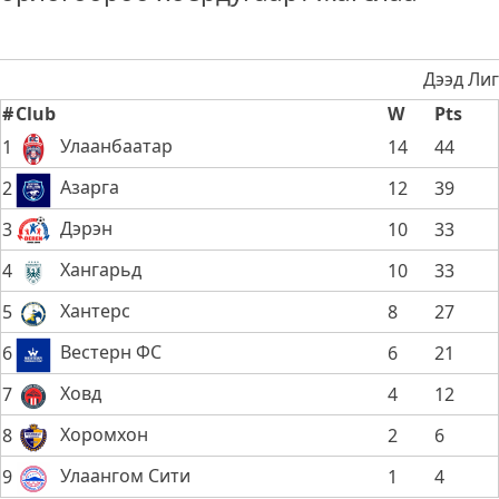
Дээд Лиг
#
Club
W
Pts
Улаанбаатар
1
14
44
Азарга
2
12
39
Дэрэн
3
10
33
Хангарьд
4
10
33
Хантерс
5
8
27
Вестерн ФС
6
6
21
Ховд
7
4
12
Хоромхон
8
2
6
Улаангом Сити
9
1
4