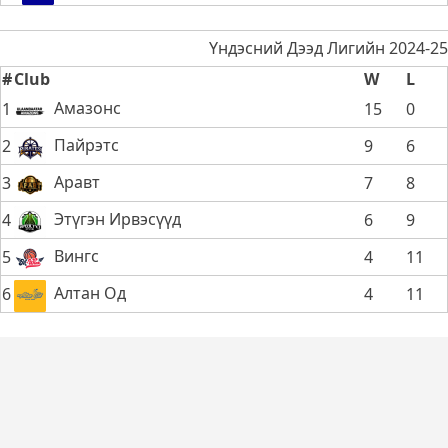
Үндэсний Дээд Лигийн 2024-25
#
Club
W
L
Амазонс
1
15
0
Пайрэтс
2
9
6
Аравт
3
7
8
Этүгэн Ирвэсүүд
4
6
9
Вингс
5
4
11
Алтан Од
6
4
11