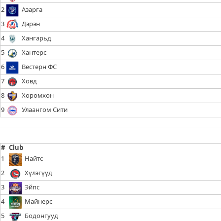
2
Азарга
3
Дэрэн
4
Хангарьд
5
Хантерс
6
Вестерн ФС
7
Ховд
8
Хоромхон
9
Улаангом Сити
#
Club
1
Найтс
2
Хүлэгүүд
3
Эйпс
4
Майнерс
5
Бодонгууд