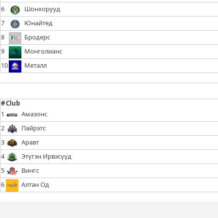
6
Шонхорууд
7
Юнайтед
8
Бродерс
9
Монголианс
10
Металл
#
Club
1
Амазонс
2
Пайрэтс
3
Аравт
4
Этүгэн Ирвэсүүд
5
Вингс
6
Алтан Од