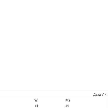
Дээд Лиг
W
Pts
14
44