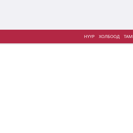
НҮҮР
ХОЛБООД
ТАМ