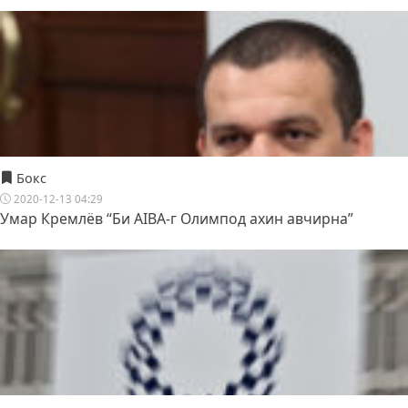
Бокс
2020-12-13 04:29
Умар Кремлёв “Би AIBA-г Олимпод ахин авчирна”