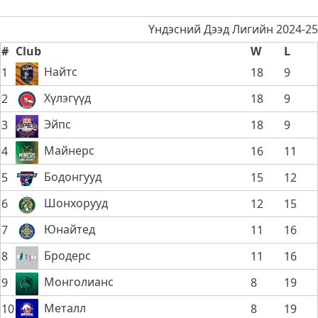
Үндэсний Дээд Лигийн 2024-25
#
Club
W
L
Найтс
1
18
9
Хүлэгүүд
2
18
9
Эйпс
3
18
9
Майнерс
4
16
11
Бодонгууд
5
15
12
Шонхорууд
6
12
15
Юнайтед
7
11
16
Бродерс
8
11
16
Монголианс
9
8
19
Металл
10
8
19