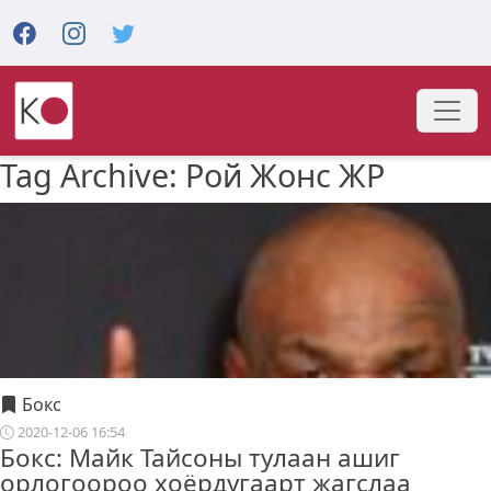
Tag Archive: Рой Жонс ЖР
Бокс
2020-12-06 16:54
Бокс: Майк Тайсоны тулаан ашиг
орлогоороо хоёрдугаарт жагслаа