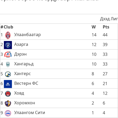
Дээд Лиг
#
Club
W
Pts
Улаанбаатар
1
14
44
Азарга
2
12
39
Дэрэн
3
10
33
Хангарьд
4
10
33
Хантерс
5
8
27
Вестерн ФС
6
6
21
Ховд
7
4
12
Хоромхон
8
2
6
Улаангом Сити
9
1
4