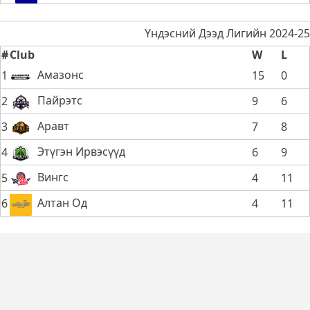
Үндэсний Дээд Лигийн 2024-25
#
Club
W
L
Амазонс
1
15
0
Пайрэтс
2
9
6
Аравт
3
7
8
Этүгэн Ирвэсүүд
4
6
9
Вингс
5
4
11
Алтан Од
6
4
11