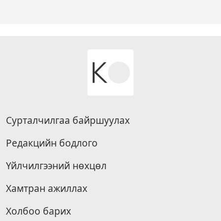
Сурталчилгаа байршуулах
Редакцийн бодлого
Үйлчилгээний нөхцөл
Хамтран ажиллах
Холбоо барих