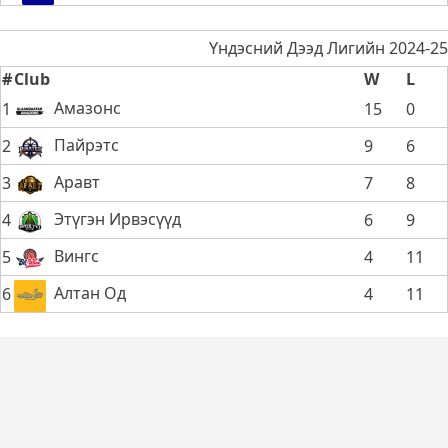
Үндэсний Дээд Лигийн 2024-25
#
Club
W
L
Амазонс
1
15
0
Пайрэтс
2
9
6
Аравт
3
7
8
Этүгэн Ирвэсүүд
4
6
9
Вингс
5
4
11
Алтан Од
6
4
11