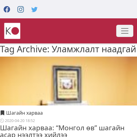
Tag Archive: Уламжлалт наадгай
Шагайн харваа
2020-04-20 18:52
Шагайн харваа: “Монгол өв” шагайн
асар нээлтээ хийлээ