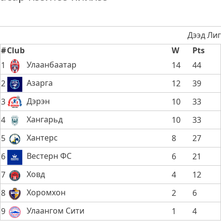
Дээд Лиг
#
Club
W
Pts
Улаанбаатар
1
14
44
Азарга
2
12
39
Дэрэн
3
10
33
Хангарьд
4
10
33
Хантерс
5
8
27
Вестерн ФС
6
6
21
Ховд
7
4
12
Хоромхон
8
2
6
Улаангом Сити
9
1
4