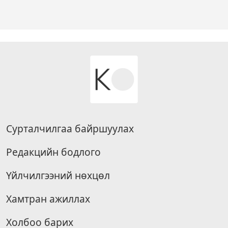
Сурталчилгаа байршуулах
Редакцийн бодлого
Үйлчилгээний нөхцөл
Хамтран ажиллах
Холбоо барих