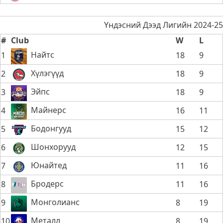
Үндэсний Дээд Лигийн 2024-25
#
Club
W
L
Найтс
1
18
9
Хүлэгүүд
2
18
9
Эйпс
3
18
9
Майнерс
4
16
11
Бодонгууд
5
15
12
Шонхорууд
6
12
15
Юнайтед
7
11
16
Бродерс
8
11
16
Монголианс
9
8
19
Металл
10
8
19