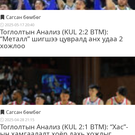
Сагсан бөмбөг
2025-05-17 20:40
Тоглолтын Анализ (KUL 2:2 BTM):
“Металл” шигшээ цувралд анх удаа 2
хожлоо
Сагсан бөмбөг
2025-04-28 21:15
Тоглолтын Анализ (KUL 2:1 BTM): “Хас”-
ын хамгаалалт хоёр дахь хожлыг