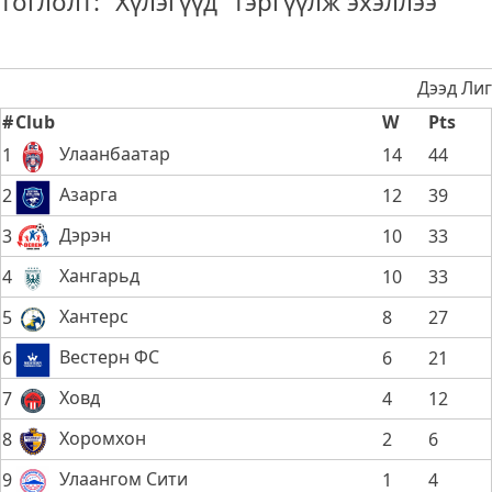
тоглолт: “Хүлэгүүд” тэргүүлж эхэллээ
Дээд Лиг
#
Club
W
Pts
Улаанбаатар
1
14
44
Азарга
2
12
39
Дэрэн
3
10
33
Хангарьд
4
10
33
Хантерс
5
8
27
Вестерн ФС
6
6
21
Ховд
7
4
12
Хоромхон
8
2
6
Улаангом Сити
9
1
4