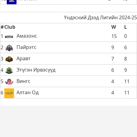
Үндэсний Дээд Лигийн 2024-25
#
Club
W
L
Амазонс
1
15
0
Пайрэтс
2
9
6
Аравт
3
7
8
Этүгэн Ирвэсүүд
4
6
9
Вингс
5
4
11
Алтан Од
6
4
11