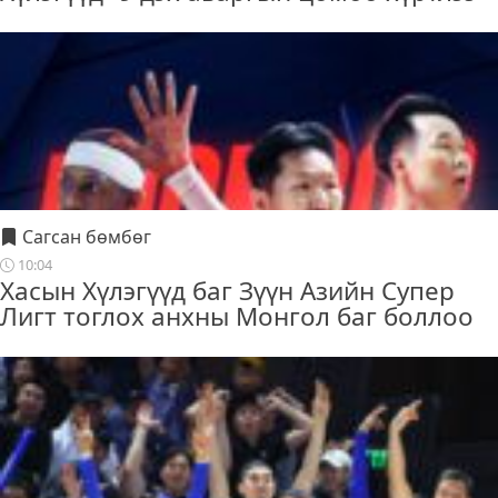
Сагсан бөмбөг
10:04
Хасын Хүлэгүүд баг Зүүн Азийн Супер
Лигт тоглох анхны Монгол баг боллоо