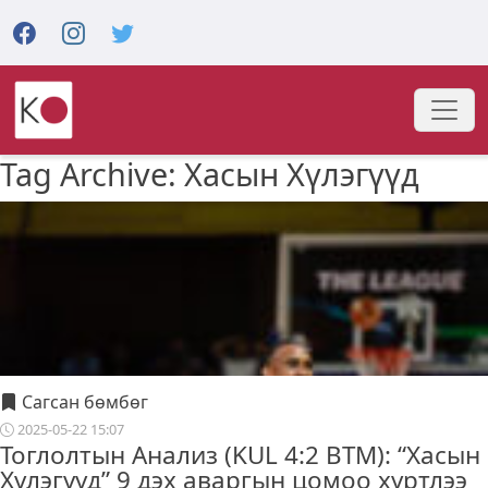
Tag Archive: Хасын Хүлэгүүд
Сагсан бөмбөг
2025-05-22 15:07
Тоглолтын Анализ (KUL 4:2 BTM): “Хасын
Хүлэгүүд” 9 дэх аваргын цомоо хүртлээ