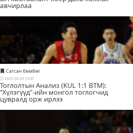
авчирлаа
Сагсан бөмбөг
2025-04-24 15:45
Тоглолтын Анализ (KUL 1:1 BTM):
“Хүлэгүүд”-ийн монгол тоглогчид
цувралд орж ирлээ