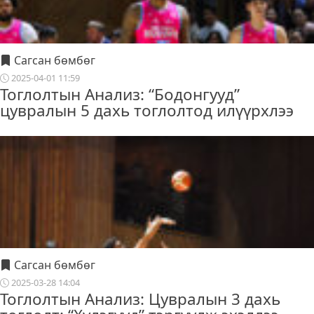
Сагсан бөмбөг
2025-04-01 11:59
Тоглолтын Анализ: “Бодонгууд”
цувралын 5 дахь тоглолтод илүүрхлээ
Сагсан бөмбөг
2025-03-28 14:04
Тоглолтын Анализ: Цувралын 3 дахь