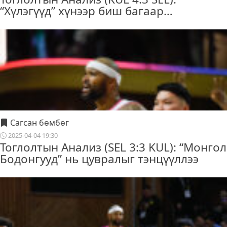
“Хүлэгүүд” хүнээр биш багаар…
Сагсан бөмбөг
2025-04-04 19:30
Тоглолтын Анализ (SEL 3:3 KUL): “Монгол
Бодонгууд” нь цувралыг тэнцүүллээ