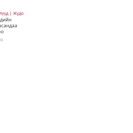
лүүд
|
Жүдо
ндийн
асандаа
оо
38