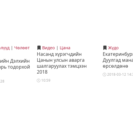
рлүүд
|
Чөлөөт
Видео
|
Цана
Жүдо
Насанд хүрэгчдийн
Екатеринбур
Цанын улсын аварга
Дуулгад ман
дийн Дэлхийн
шалгаруулах тэмцээн
өрсөлдөнө
арь тодорхой
2018
2018-03-12 14:
10:59
:28