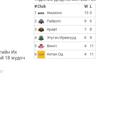
#
Club
W
L
1
Амазонс
15
0
2
Пайрэтс
9
6
3
Аравт
7
8
4
Этүгэн Ирвэсүүд
6
9
5
Вингс
4
11
гийн Их
6
Алтан Од
4
11
ай 18 жүдоч
37