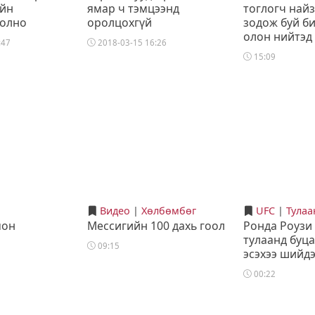
ойн
ямар ч тэмцээнд
тоглогч най
болно
оролцохгүй
зодож буй б
олон нийтэд
:47
2018-03-15 16:26
15:09
Видео
|
Хөлбөмбөг
UFC
|
Тулаа
пон
Мессигийн 100 дахь гоол
Ронда Роузи
тулаанд буц
09:15
эсэхээ шийдэ
00:22