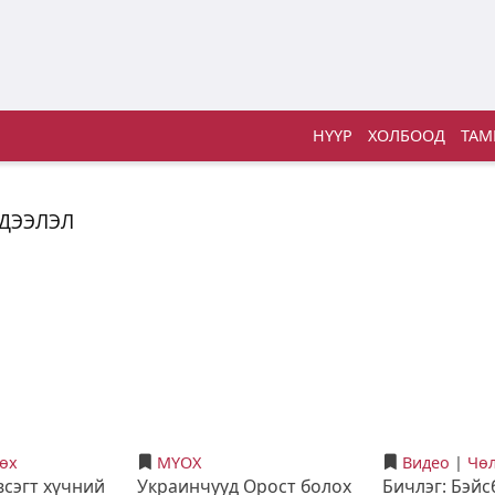
НҮҮР
ХОЛБООД
ТАМ
ЭДЭЭЛЭЛ
бөх
МҮОХ
Видео
|
Чөл
сэгт хүчний
Украинчууд Орост болох
Бичлэг: Бэй