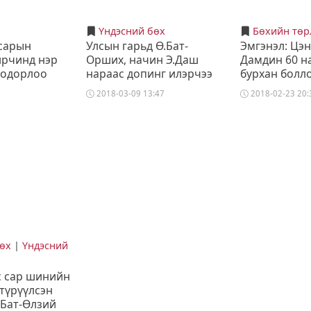
Үндэсний бөх
Бөхийн төр
 сарын
Улсын гарьд Ө.Бат-
Эмгэнэл: Цэ
ирчинд нэр
Орших, начин Э.Даш
Дамдин 60 н
тодорлоо
нараас допинг илэрчээ
бурхан болл
2018-03-09 13:47
2018-02-23 20:
бөх
|
Үндэсний
с сар шинийн
түрүүлсэн
.Бат-Өлзий