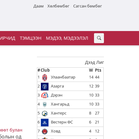
Даам
Хөлбөмбөг
Сагсан бөмбөг
ИРЧИД
ТЭМЦЭЭН
МЭДЭЭ, МЭДЭЭЛЭЛ
Дээд Лиг
#
Club
W
Pts
1
Улаанбаатар
14
44
2
Азарга
12
39
3
Дэрэн
10
33
4
Хангарьд
10
33
5
Хантерс
8
27
6
Вестерн ФС
6
21
өөт булан
7
Ховд
4
12
сболын од