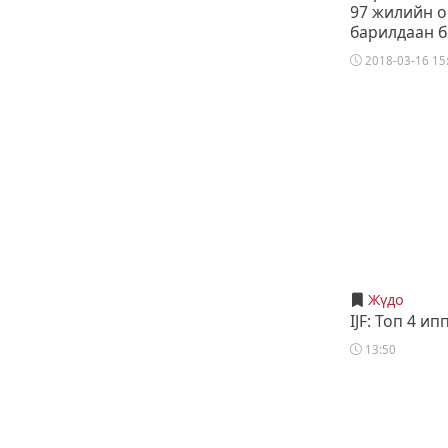
97 жилийн 
барилдаан 
2018-03-16 15
Жүдо
IJF: Топ 4 ип
13:50