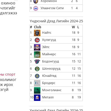
8
Хоромхон
2
6
з охиноо
ичлэгийг
9
Улаангом Сити
1
4
 дэлгэжээ
Үндэсний Дээд Лигийн 2024-25
#
Club
W
L
1
Найтс
18
9
2
Хүлэгүүд
18
9
3
Эйпс
18
9
4
Майнерс
16
11
5
Бодонгууд
15
12
6
Шонхорууд
12
15
ны спорт
7
Юнайтед
11
16
 холимог
8
Бродерс
11
16
аж ирэх
эгүй
9
Монголианс
8
19
10
Металл
8
19
Үндэсний Дээд Лигийн 2024-25