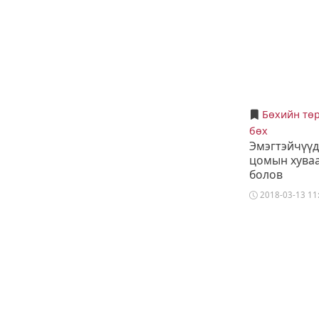
Бөхийн тө
бөх
Эмэгтэйчүү
цомын хува
болов
2018-03-13 11