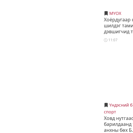
МҮОХ
Хоёрдугаар
шилдэг там
дэвшигчид 
11:07
Үндэсний 
спорт
Ховд нутгаа
барилдаанд 
анхны бөх Б