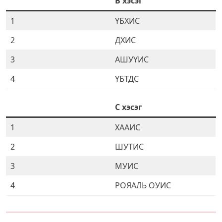
B хэсэг
1
ҮБХИС
2
ДХИС
3
АШУҮИС
4
ҮБТДС
C хэсэг
1
ХААИС
2
ШУТИС
3
МУИС
4
РОЯАЛЬ ОУИС