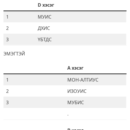
D
хэсэг
1
МУИС
2
ДХИС
3
ҮБТДС
ЭМЭГТЭЙ
A хэсэг
1
МОН-АЛТИУС
2
ИЗОУИС
3
МУБИС
.