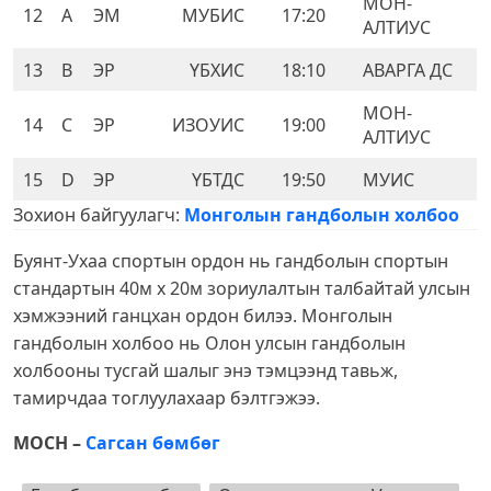
МОН-
12
A
ЭМ
МУБИС
17:20
АЛТИУС
13
B
ЭР
ҮБХИС
18:10
АВАРГА ДС
МОН-
14
C
ЭР
ИЗОУИС
19:00
АЛТИУС
15
D
ЭР
ҮБТДС
19:50
МУИС
Зохион байгуулагч:
Монголын гандболын холбоо
Буянт-Ухаа спортын ордон нь гандболын спортын
стандартын 40м х 20м зориулалтын талбайтай улсын
хэмжээний ганцхан ордон билээ. Монголын
гандболын холбоо нь Олон улсын гандболын
холбооны тусгай шалыг энэ тэмцээнд тавьж,
тамирчдаа тоглуулахаар бэлтгэжээ.
МОСН –
Сагсан бөмбөг