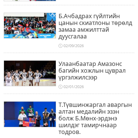
Б.Ачбадрах гүйлтийн
цанын скиатлоны төрөлд
замаа амжилттай
дуусгалаа
02/09/2026
Улаанбаатар Амазонс
багийн хожлын цуврал
үргэлжилсээр
02/01/2026
Т.Түвшинжаргал аваргын
алтан медалийн эзэн
болж Б.Мөнх-эрдэнэ
шилдэг тамирчнаар
тодров.