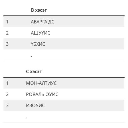
B
хэсэг
1
АВАРГА ДС
2
АШУҮИС
3
ҮБХИС
.
C
хэсэг
1
МОН-АЛТИУС
2
РОЯАЛЬ ОУИС
3
ИЗОУИС
.