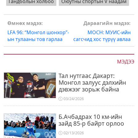
Гандболын холбоо
Оюутны спортын V наадам
Post
Өмнөх мэдээ:
Дараагийн мэдээ:
navigation
LFA 96: “Монгол шонхор”-
МОСН: МУИС-ийн
ын тулааны тов гарлаа
сагсчид хос түрүү авлаа
МЭДЭЭ
Тал нутгаас Дакарт:
Монгол залуус дэлхийн
дэвжээг зорьж байна
03/24/2026
Б.Ачбадрах 10 км-ийн
зайд 85-р байрт орлоо
02/13/2026