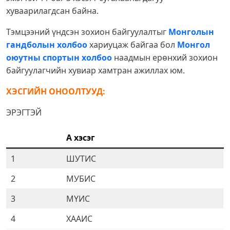
хуваарилагдсан байна.
Тэмцээний үндсэн зохион байгуулалтыг
Монголын
гандболын холбоо
хариуцаж байгаа бол
Монгол
оюутны спортын холбоо
наадмын ерөнхий зохион
байгуулагчийн хувиар хамтран ажиллах юм.
ХЭСГИЙН ОНООЛТУУД:
ЭРЭГТЭЙ
А
хэсэг
1
ШУТИС
2
МУБИС
3
МҮИС
4
ХААИС