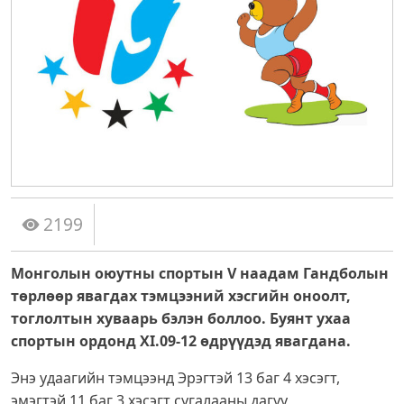
2199
Монголын оюутны спортын V наадам Гандболын
төрлөөр явагдах тэмцээний хэсгийн оноолт,
тоглолтын хуваарь бэлэн боллоо. Буянт ухаа
спортын ордонд XI.09-12 өдрүүдэд явагдана.
Энэ удаагийн тэмцээнд Эрэгтэй 13 баг 4 хэсэгт,
эмэгтэй 11 баг 3 хэсэгт сугалааны дагуу