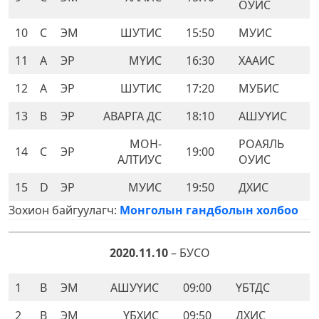
ОУИС
10
C
ЭМ
ШУТИС
15:50
МУИС
11
A
ЭР
МҮИС
16:30
ХААИС
12
A
ЭР
ШУТИС
17:20
МУБИС
13
B
ЭР
АВАРГА ДС
18:10
АШУҮИС
МОН-
РОАЯЛЬ
14
C
ЭР
19:00
АЛТИУС
ОУИС
15
D
ЭР
МУИС
19:50
ДХИС
Зохион байгуулагч:
Монголын гандболын холбоо
2020.11.10
– БУСО
1
B
ЭМ
АШУҮИС
09:00
ҮБТДС
2
B
ЭМ
ҮБХИС
09:50
ДХИС