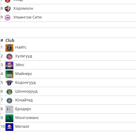
8
Хоромхон
9
Улаангом Сити
#
Club
1
Найтс
2
Хүлэгүүд
3
Эйпс
4
Майнерс
5
Бодонгууд
6
Шонхорууд
7
Юнайтед
8
Бродерс
9
Монголианс
10
Металл