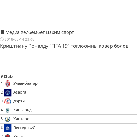
Медиа Хөлбөмбөг Цахим спорт
2018-08-14 23:08
Криштиану Роналду “FIFA 19” тоглоомны ковер болов
#
Club
1
Улаанбаатар
2
Азарга
3
Дэрэн
4
Хангарьд
5
Хантерс
6
Вестерн ФС
7
Ховд