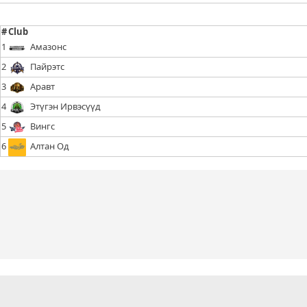
#
Club
1
Амазонс
2
Пайрэтс
3
Аравт
4
Этүгэн Ирвэсүүд
5
Вингс
6
Алтан Од