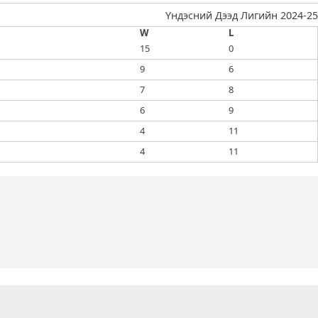
Үндэсний Дээд Лигийн 2024-25
W
L
15
0
9
6
7
8
6
9
4
11
4
11