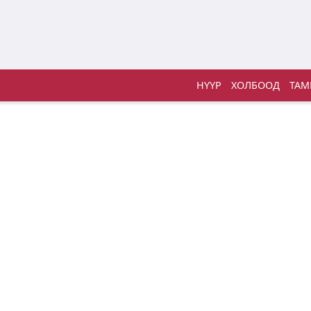
НҮҮР
ХОЛБООД
ТАМ