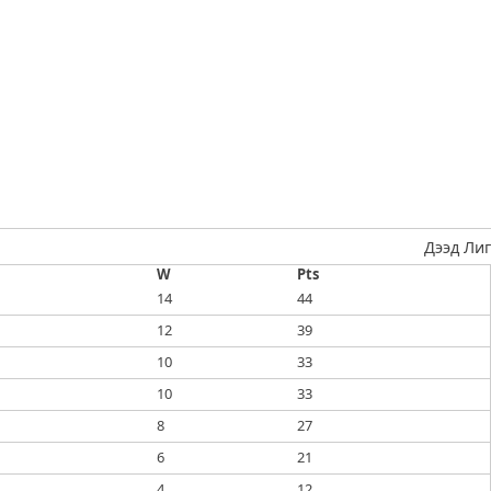
Дээд Лиг
W
Pts
14
44
12
39
10
33
10
33
8
27
6
21
4
12