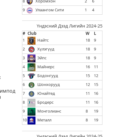
8
Хоромхон
2
6
9
Улаангом Сити
1
4
Үндэсний Дээд Лигийн 2024-25
#
Club
W
L
1
Найтс
18
9
2
Хүлэгүүд
18
9
3
Эйпс
18
9
4
Майнерс
16
11
5
Бодонгууд
15
12
х
6
Шонхорууд
12
15
лимпод
7
Юнайтед
11
16
н
8
Бродерс
11
16
9
Монголианс
8
19
10
Металл
8
19
Үндэсний Дээд Лигийн 2024-25