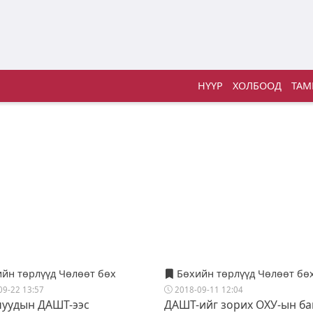
НҮҮР
ХОЛБООД
ТАМ
йн төрлүүд Чөлөөт бөх
Бөхийн төрлүүд Чөлөөт бө
09-22 13:57
2018-09-11 12:04
чуудын ДАШТ-ээс
ДАШТ-ийг зорих ОХУ-ын ба