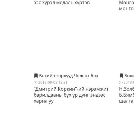
ээс хүрэл медаль хүртэв
Монго
мөнгө,
Бөхийн төрлүүд Чөлөөт бөх
Бөхи
2018-09-08 18:31
2018-
“Дмитрий Коркин”-ий нэрэмжит
Н.Золб
барилдааны бүх үр дүнг эндээс
Б.Бям
харна уу
шалга