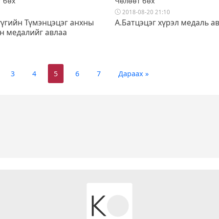
 бөх
Чөлөөт бөх
2018-08-20 21:10
үгийн Түмэнцэцэг анхны
А.Батцэцэг хүрэл медаль а
н медалийг авлаа
3
4
5
6
7
Дараах »