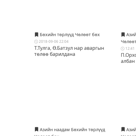
Бөхийн төрлүүд Чөлөөт бөх
Азий
Чөлөөт
2018-09-06 22:04
Т.Тулга, Ө.Батзул нар аваргын
12:41
төлөө барилдана
П.Орх
албан
Азийн наадам Бөхийн төрлүүд
Азий