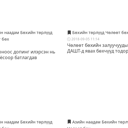
н наадам Бөхийн төрлүүд
Бөхийн төрлүүд Чөлөөт бө
 бөх
2018-09-05 11:14
Чөлөөт бөхийн залуучууды
ДАШТ-д явах бөхчүүд тодо
оноос допинг илэрсэн нь
 ёсоор батлагдав
н наадам Бөхийн төрлүүд
Азийн наадам Бөхийн төрл