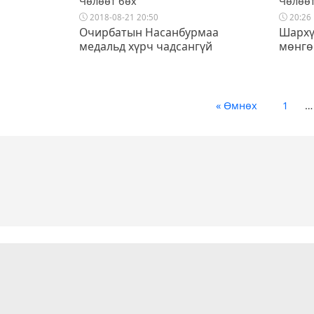
Чөлөөт бөх
Чөлөөт
2018-08-21 20:50
20:26
Очирбатын Насанбурмаа
Шархү
медальд хүрч чадсангүй
мөнгө
« Өмнөх
1
…