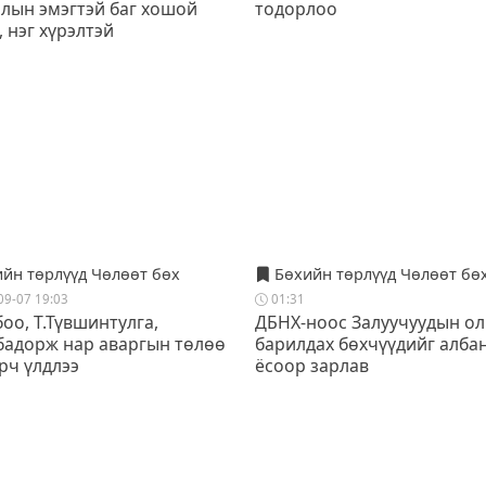
лын эмэгтэй баг хошой
тодорлоо
 нэг хүрэлтэй
йн төрлүүд Чөлөөт бөх
Бөхийн төрлүүд Чөлөөт бө
09-07 19:03
01:31
оо, Т.Түвшинтулга,
ДБНХ-ноос Залуучуудын о
бадорж нар аваргын төлөө
барилдах бөхчүүдийг алба
рч үлдлээ
ёсоор зарлав