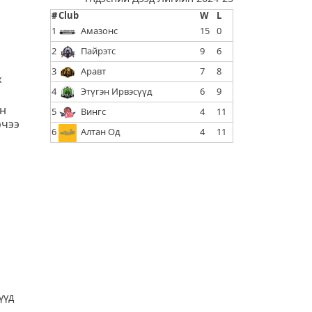
#
Club
W
L
1
Амазонс
15
0
2
Пайрэтс
9
6
3
Аравт
7
8
х
4
Этүгэн Ирвэсүүд
6
9
н
5
Вингс
4
11
рчээ
6
Алтан Од
4
11
үүд