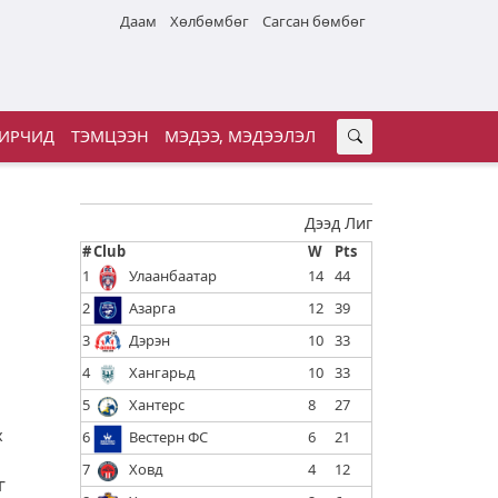
Даам
Хөлбөмбөг
Сагсан бөмбөг
ИРЧИД
ТЭМЦЭЭН
МЭДЭЭ, МЭДЭЭЛЭЛ
Дээд Лиг
#
Club
W
Pts
1
Улаанбаатар
14
44
2
Азарга
12
39
3
Дэрэн
10
33
4
Хангарьд
10
33
5
Хантерс
8
27
х
6
Вестерн ФС
6
21
7
Ховд
4
12
г