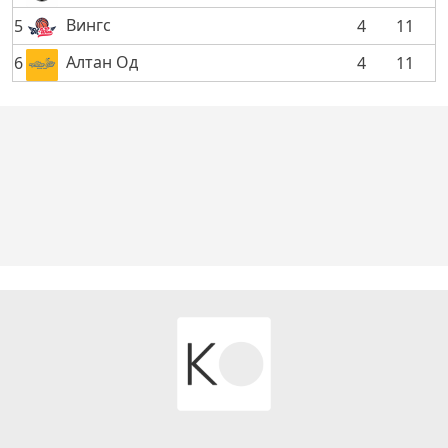
Вингс
5
4
11
Алтан Од
6
4
11