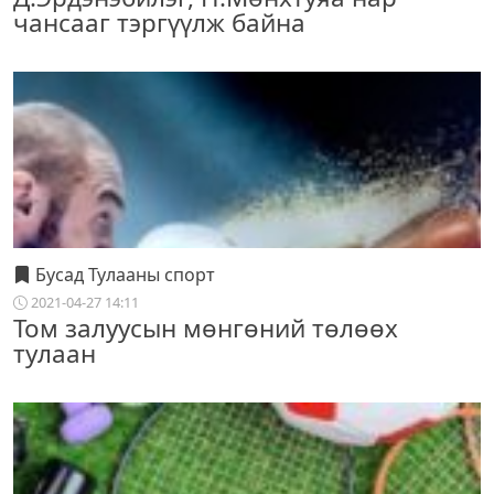
чансааг тэргүүлж байна
Бусад Тулааны спорт
2021-04-27 14:11
Том залуусын мөнгөний төлөөх
тулаан