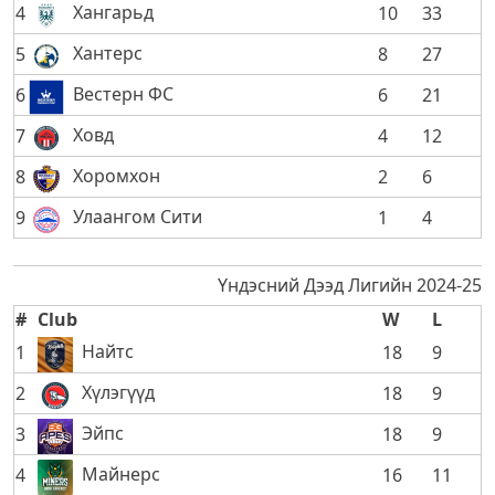
Хангарьд
4
10
33
Хантерс
5
8
27
Вестерн ФС
6
6
21
Ховд
7
4
12
Хоромхон
8
2
6
Улаангом Сити
9
1
4
Үндэсний Дээд Лигийн 2024-25
#
Club
W
L
Найтс
1
18
9
Хүлэгүүд
2
18
9
Эйпс
3
18
9
Майнерс
4
16
11