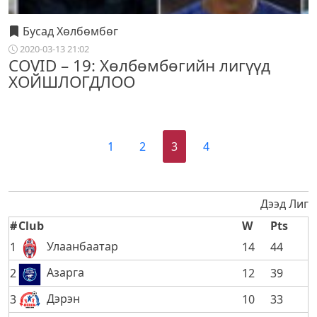
Бусад Хөлбөмбөг
2020-03-13 21:02
COVID – 19: Хөлбөмбөгийн лигүүд
ХОЙШЛОГДЛОО
1
2
3
4
Дээд Лиг
#
Club
W
Pts
Улаанбаатар
1
14
44
Азарга
2
12
39
Дэрэн
3
10
33