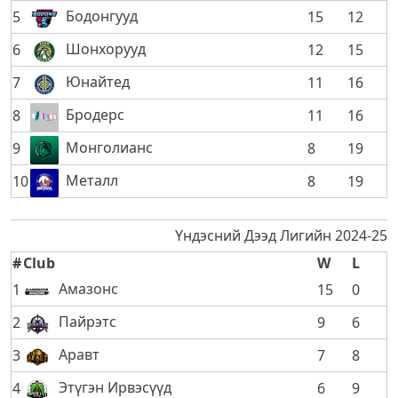
Бодонгууд
5
15
12
Шонхорууд
6
12
15
Юнайтед
7
11
16
Бродерс
8
11
16
Монголианс
9
8
19
Металл
10
8
19
Үндэсний Дээд Лигийн 2024-25
#
Club
W
L
Амазонс
1
15
0
Пайрэтс
2
9
6
Аравт
3
7
8
Этүгэн Ирвэсүүд
4
6
9