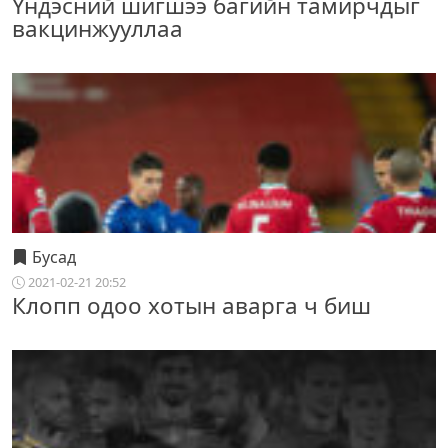
Үндэсний шигшээ багийн тамирчдыг
вакцинжууллаа
Бусад
2021-02-21 20:52
Клопп одоо хотын аварга ч биш