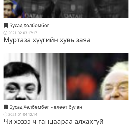
Бусад Хөлбөмбөг
2021-02-03 17:17
Муртаза хүүгийн хувь заяа
Бусад Хөлбөмбөг Чөлөөт булан
2021-01-04 12:14
Чи хэзээ ч ганцаараа алхахгүй