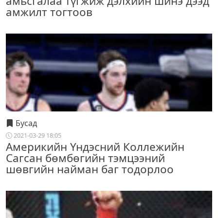
амьсгалаа түгжиж дэлхийн шинэ дээд
амжилт тогтоов
Бусад
2021-03-29 18:05
Америкийн Үндэсний Коллежийн
Сагсан бөмбөгийн тэмцээний
шөвгийн найман баг тодорлоо