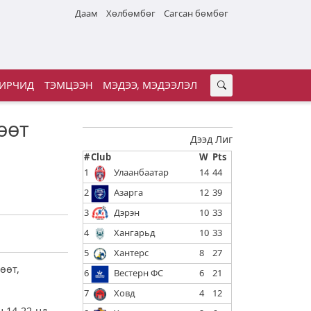
Даам
Хөлбөмбөг
Сагсан бөмбөг
ИРЧИД
ТЭМЦЭЭН
МЭДЭЭ, МЭДЭЭЛЭЛ
өөт
Дээд Лиг
#
Club
W
Pts
1
Улаанбаатар
14
44
2
Азарга
12
39
3
Дэрэн
10
33
4
Хангарьд
10
33
5
Хантерс
8
27
өөт,
6
Вестерн ФС
6
21
7
Ховд
4
12
н 14-22-нд