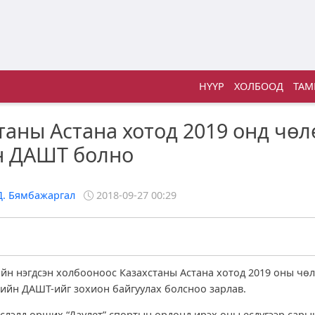
НҮҮР
ХОЛБООД
ТАМ
таны Астана хотод 2019 онд чөл
н ДАШТ болно
Д. Бямбажаргал
2018-09-27 00:29
йн нэгдсэн холбооноос Казахстаны Астана хотод 2019 оны чөл
ийн ДАШТ-ийг зохион байгуулах болсноо зарлав.
йслэлд орших “Даулет” спортын ордонд ирэх оны есдүгээр сары