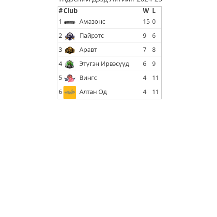
#
Club
W
L
1
Амазонс
15
0
2
Пайрэтс
9
6
3
Аравт
7
8
4
Этүгэн Ирвэсүүд
6
9
5
Вингс
4
11
6
Алтан Од
4
11