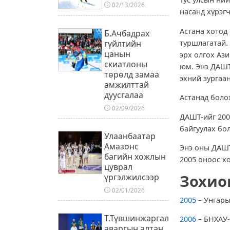
02/13/2026
насанд хүрэг
Астана хотод
Б.Ачбадрах
туршлагатай.
гүйлтийн
цанын
эрх олгох Аз
скиатлоны
юм. Энэ ДАШТ
төрөлд замаа
эхний зургаан
амжилттай
дуусгалаа
Астанад боло
02/09/2026
ДАШТ-ийг 200
байгуулах бо
Улаанбаатар
Амазонс
Энэ оны ДАШТ
багийн хожлын
2005 оноос х
цуврал
Зохио
үргэлжилсээр
02/01/2026
2005
– Унгар
Т.Түвшинжаргал
2006
– БНХАУ
аваргын алтан