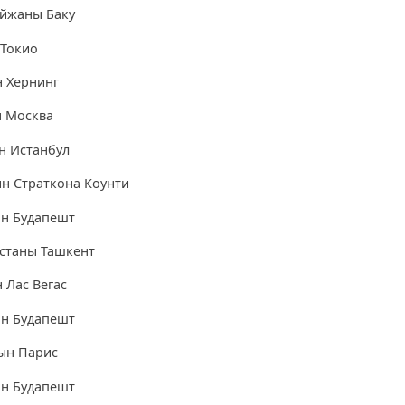
айжаны Баку
 Токио
 Хернинг
н Москва
н Истанбул
н Страткона Коунти
ын Будапешт
станы Ташкент
 Лас Вегас
ын Будапешт
ын Парис
ын Будапешт