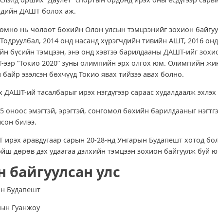
чдийн ДАШТ болох аж.
 өмнө нь чөлөөт бөхийн Олон улсын тэмцээнийг зохион байгу
 Тодруулбал, 2014 онд насанд хүрэгчдийн тивийн АШТ, 2016 о
ийн бүсийн тэмцээн, энэ онд хэвтээ барилдааны ДАШТ-ийг зохи
-ээр “Токио 2020” зуны олимпийн эрх олгох юм. Олимпийн жин
 байр эзэлсэн бөхчүүд Токио явах тийзээ авах болно.
х ДАШТ-ий тасалбарыг ирэх нэгдүгээр сараас худалдаалж эхлэх 
5 оноос эмэгтэй, эрэгтэй, сонгомол бөхийн барилдааныг нэгтг
лсон билээ.
 ирэх аравдугаар сарын 20-28-нд Унгарын Будапешт хотод болн
ойш дөрөв дэх удаагаа дэлхийн тэмцээн зохион байгуулж буй ю
н байгуулсан улс
ын Будапешт
-ын Гуанжоу