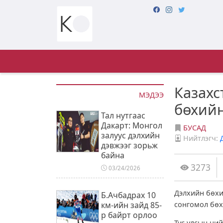
Казахс
МЭДЭЭ
бөхий
Тал нутгаас
Дакарт: Монгол
БУСАД
залуус дэлхийн
Нийтлэгч:
дэвжээг зорьж
байна
3273
03/24/2026
Дэлхийн бөхи
Б.Ачбадрах 10
км-ийн зайд 85-
сонгомол бөх
р байрт орлоо
Тус улсын ни