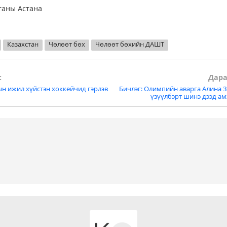
станы Астана
Казахстан
Чөлөөт бөх
Чөлөөт бөхийн ДАШТ
:
Дара
н ижил хүйстэн хоккейчид гэрлэв
Бичлэг: Олимпийн аварга Алина 
tion
үзүүлбэрт шинэ дээд а