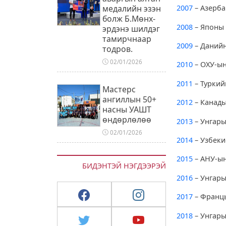
медалийн эзэн
2007
– Азерб
болж Б.Мөнх-
2008
– Японы
эрдэнэ шилдэг
тамирчнаар
2009
– Данийн
тодров.
02/01/2026
2010
– ОХУ-ы
2011
– Туркий
Мастерс
ангиллын 50+
2012
– Канады
насны УАШТ
өндөрлөлөө
2013
– Унгар
02/01/2026
2014
– Узбеки
2015
– АНУ-ын
БИДЭНТЭЙ НЭГДЭЭРЭЙ
2016
– Унгар
2017
– Франц
2018
– Унгар