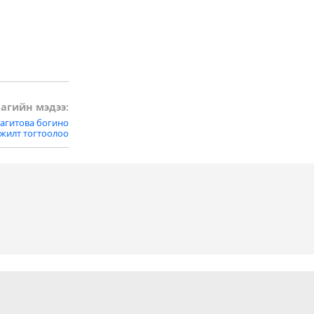
агийн мэдээ:
Загитова богино
мжилт тогтоолоо