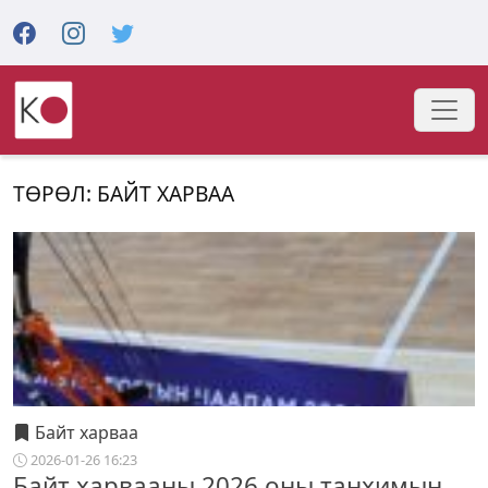
ТӨРӨЛ: БАЙТ ХАРВАА
Байт харваа
2026-01-26 16:23
Байт харвааны 2026 оны танхимын