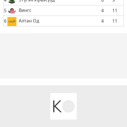
4
6
9
Вингс
5
4
11
Алтан Од
6
4
11