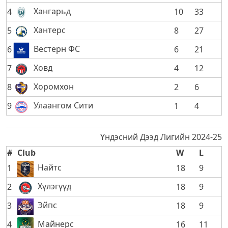
Хангарьд
4
10
33
Хантерс
5
8
27
Вестерн ФС
6
6
21
Ховд
7
4
12
Хоромхон
8
2
6
Улаангом Сити
9
1
4
Үндэсний Дээд Лигийн 2024-25
#
Club
W
L
Найтс
1
18
9
Хүлэгүүд
2
18
9
Эйпс
3
18
9
Майнерс
4
16
11