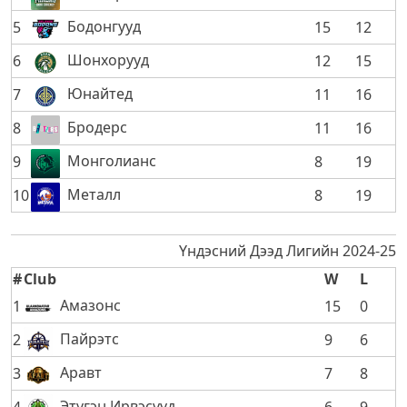
Бодонгууд
5
15
12
Шонхорууд
6
12
15
Юнайтед
7
11
16
Бродерс
8
11
16
Монголианс
9
8
19
Металл
10
8
19
Үндэсний Дээд Лигийн 2024-25
#
Club
W
L
Амазонс
1
15
0
Пайрэтс
2
9
6
Аравт
3
7
8
Этүгэн Ирвэсүүд