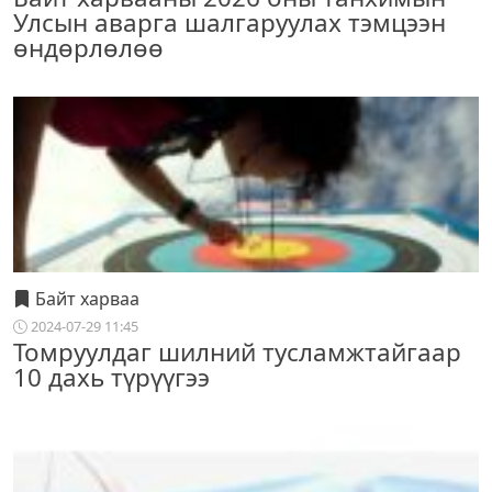
Улсын аварга шалгаруулах тэмцээн
өндөрлөлөө
Байт харваа
2024-07-29 11:45
Томруулдаг шилний тусламжтайгаар
10 дахь түрүүгээ