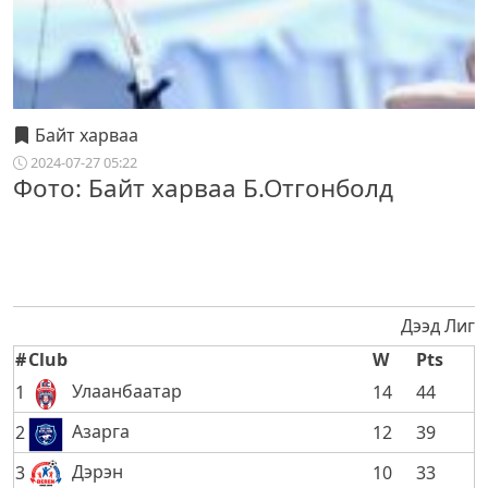
Байт харваа
2024-07-27 05:22
Фото: Байт харваа Б.Отгонболд
Дээд Лиг
#
Club
W
Pts
Улаанбаатар
1
14
44
Азарга
2
12
39
Дэрэн
3
10
33