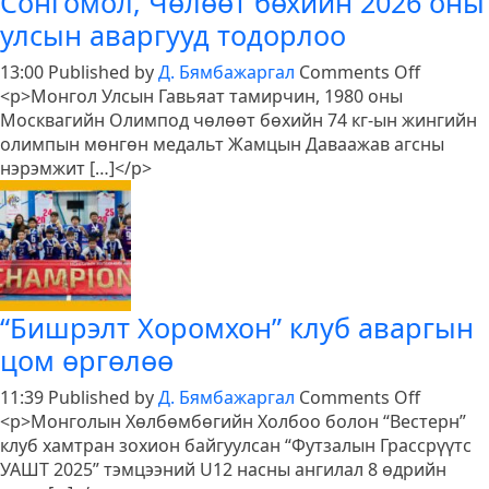
Сонгомол, Чөлөөт бөхийн 2026 оны
улирлын
улсын аваргууд тодорлоо
шилдэгүүд
тодорлоо
on
13:00
Published by
Д. Бямбажаргал
Comments Off
Сонгомо
<p>Монгол Улсын Гавьяат тамирчин, 1980 оны
Чөлөөт
Москвагийн Олимпод чөлөөт бөхийн 74 кг-ын жингийн
бөхийн
олимпын мөнгөн медальт Жамцын Даваажав агсны
2026
нэрэмжит […]</p>
оны
улсын
аваргуу
тодорл
“Бишрэлт Хоромхон” клуб аваргын
цом өргөлөө
on
11:39
Published by
Д. Бямбажаргал
Comments Off
“Бишрэ
<p>Монголын Хөлбөмбөгийн Холбоо болон “Вестерн”
Хоромх
клуб хамтран зохион байгуулсан “Футзалын Грассрүүтс
клуб
УАШТ 2025” тэмцээний U12 насны ангилал 8 өдрийн