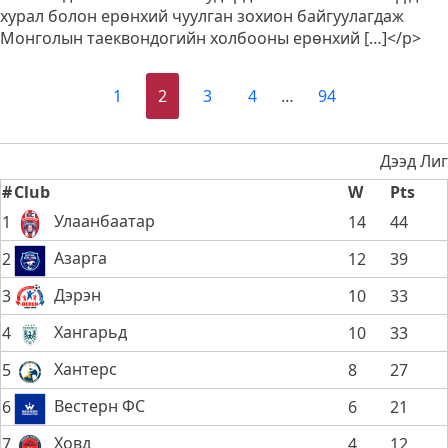
таеквондогийн
хурал болон ерөнхий чуулган зохион байгуулагдаж
Ази
Монголын таеквондогийн холбооны ерөнхий […]</p>
тивийн
АШТ
1
2
3
4
…
94
Монгол
улсад
болно
Дээд Лиг
#
Club
W
Pts
Улаанбаатар
1
14
44
Азарга
2
12
39
Дэрэн
3
10
33
Хангарьд
4
10
33
Хантерс
5
8
27
Вестерн ФС
6
6
21
Ховд
7
4
12