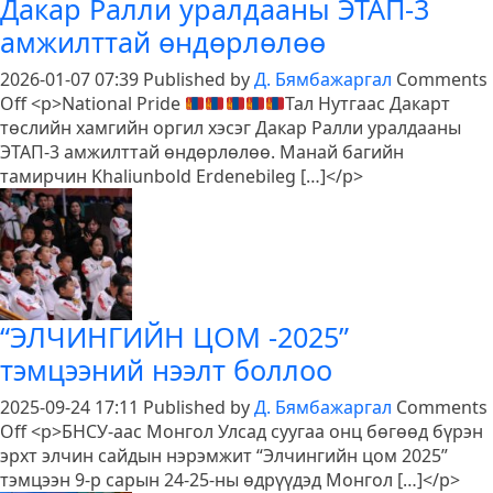
Дакар Ралли уралдааны ЭТАП-3
хатуужлаа
амжилттай өндөрлөлөө
харуулж
байна
2026-01-07 07:39
Published by
Д. Бямбажаргал
Comments
on
Off
<p>National Pride
Тал Нутгаас Дакарт
Дакар
төслийн хамгийн оргил хэсэг Дакар Ралли уралдааны
Ралли
ЭТАП-3 амжилттай өндөрлөлөө. Манай багийн
уралдааны
тамирчин Khaliunbold Erdenebileg […]</p>
ЭТАП-3
амжилттай
өндөрлөлөө
“ЭЛЧИНГИЙН ЦОМ -2025”
тэмцээний нээлт боллоо
2025-09-24 17:11
Published by
Д. Бямбажаргал
Comments
on
Off
<p>БНСУ-аас Монгол Улсад суугаа онц бөгөөд бүрэн
“ЭЛЧИНГИЙН
эрхт элчин сайдын нэрэмжит “Элчингийн цом 2025”
ЦОМ
тэмцээн 9-р сарын 24-25-ны өдрүүдэд Монгол […]</p>