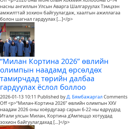
Off
<p>2026 оны Монголын Хоккейн Холбооны U-14
U-
насны ангиллын Улсын Аварга Шалгаруулах Тэмцээн
14
амжилттай зохион байгуулагдаж, хаалтын ажиллагаа
насны
болон шагнал гардуулах […]</p>
Улсын
аварга
шалгаруулах
тэмцээн
амжилттай
өндөрлөлөө
“Милан Кортина 2026” өвлийн
олимпын наадамд өрсөлдөх
тамирчдад төрийн далбаа
гардуулах ёслол боллоо
2026-01-13 10:11
Published by
Д. Бямбажаргал
Comments
on
Off
<p>“Милан-Кортина 2026” өвлийн олимпын XXV
“Милан
наадам 2026 оны хоёрдугаар сарын 6-22-ны өдрүүдэд
Кортина
Итали улсын Милан, Кортина д’Ампеццо хотуудад
2026”
зохион байгуулагдахад […]</p>
өвлийн