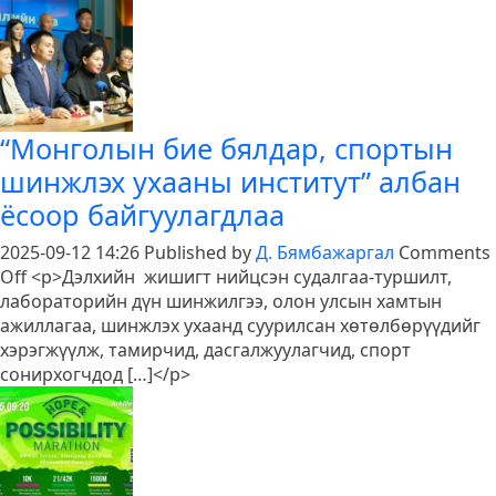
-2025”
тэмцээний
нээлт
боллоо
“Монголын бие бялдар, спортын
шинжлэх ухааны институт” албан
ёсоор байгуулагдлаа
2025-09-12 14:26
Published by
Д. Бямбажаргал
Comments
on
Off
<p>Дэлхийн жишигт нийцсэн судалгаа-туршилт,
“Монголын
лабораторийн дүн шинжилгээ, олон улсын хамтын
бие
ажиллагаа, шинжлэх ухаанд суурилсан хөтөлбөрүүдийг
бялдар,
хэрэгжүүлж, тамирчид, дасгалжуулагчид, спорт
спортын
сонирхогчдод […]</p>
шинжлэх
ухааны
институт”
албан
ёсоор