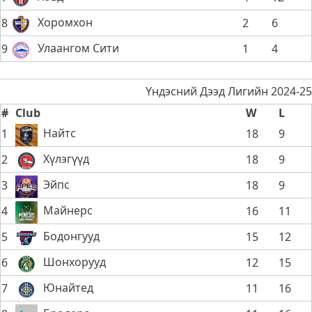
Хоромхон
8
2
6
Улаангом Сити
9
1
4
Үндэсний Дээд Лигийн 2024-25
#
Club
W
L
Найтс
1
18
9
Хүлэгүүд
2
18
9
Эйпс
3
18
9
Майнерс
4
16
11
Бодонгууд
5
15
12
Шонхорууд
6
12
15
Юнайтед
7
11
16