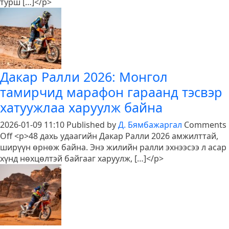
аваргы
турш […]</p>
цом
өргөлө
Дакар Ралли 2026: Монгол
тамирчид марафон гараанд тэсвэр
хатуужлаа харуулж байна
2026-01-09 11:10
Published by
Д. Бямбажаргал
Comments
on
Off
<p>48 дахь удаагийн Дакар Ралли 2026 амжилттай,
Дакар
ширүүн өрнөж байна. Энэ жилийн ралли эхнээсээ л асар
Ралли
хүнд нөхцөлтэй байгааг харуулж, […]</p>
2026:
Монгол
тамирчид
марафон
гараанд
тэсвэр