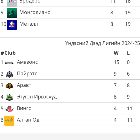
Бродерс
8
11
16
Монголианс
9
8
19
Металл
10
8
19
Үндэсний Дээд Лигийн 2024-25
#
Club
W
L
Амазонс
1
15
0
Пайрэтс
2
9
6
Аравт
3
7
8
Этүгэн Ирвэсүүд
4
6
9
Вингс
5
4
11
Алтан Од
6
4
11