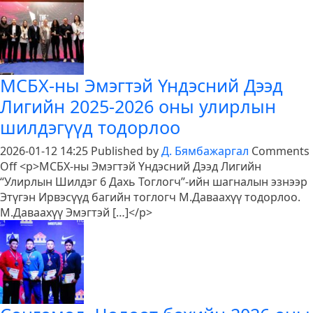
олимпын
наадамд
өрсөлдөх
тамирчдад
төрийн
МСБХ-ны Эмэгтэй Үндэсний Дээд
далбаа
Лигийн 2025-2026 оны улирлын
гардуулах
ёслол
шилдэгүүд тодорлоо
боллоо
2026-01-12 14:25
Published by
Д. Бямбажаргал
Comments
on
Off
<p>МСБХ-ны Эмэгтэй Үндэсний Дээд Лигийн
МСБХ-
“Улирлын Шилдэг 6 Дахь Тоглогч”-ийн шагналын эзнээр
ны
Этүгэн Ирвэсүүд багийн тоглогч М.Даваахүү тодорлоо.
Эмэгтэй
М.Даваахүү Эмэгтэй […]</p>
Үндэсний
Дээд
Лигийн
2025-
2026
оны