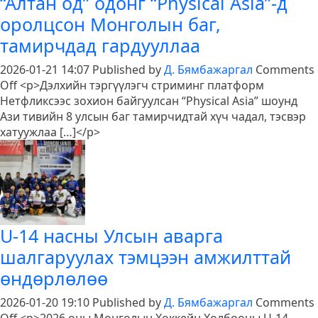
“Алтан од” одонг “Physical Asia”-д
оролцсон Монголын баг,
тамирчдад гардууллаа
2026-01-21 14:07
Published by
Д. Бямбажаргал
Comments
on
Off
<p>Дэлхийн тэргүүлэгч стриминг платформ
“Алтан
Нетфликсээс зохион байгуулсан “Physical Asia” шоунд
од”
Ази тивийн 8 улсын баг тамирчидтай хүч чадал, тэсвэр
одонг
хатуужлаа […]</p>
“Physical
Asia”-
д
оролцсон
Монголын
баг,
U-14 насны Улсын аварга
тамирчдад
шалгаруулах тэмцээн амжилттай
гардууллаа
өндөрлөлөө
2026-01-20 19:10
Published by
Д. Бямбажаргал
Comments
on